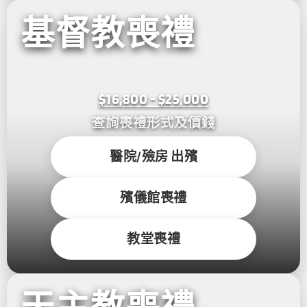
基督教喪禮
$16,800 - $25,000
查詢喪禮形式及價錢
醫院/殮房 出殯
殯儀館喪禮
教堂喪禮