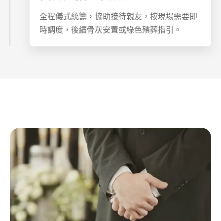
全程儀式統籌，協助接待親友，按現場需要即
時調度，後續骨灰安置或綠色殯葬指引。