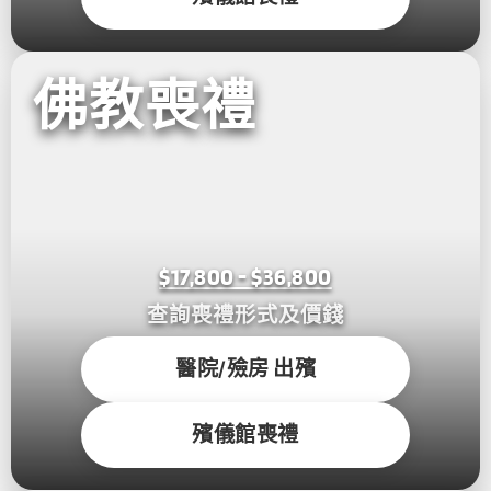
佛教喪禮
$17,800 - $36,800
查詢喪禮形式及價錢
醫院/殮房 出殯
殯儀館喪禮