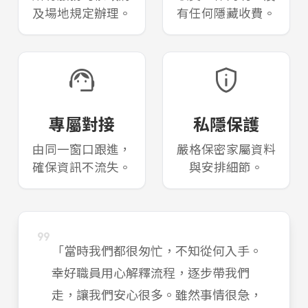
及場地規定辦理。
有任何隱藏收費。
support_agent
privacy_tip
專屬對接
私隱保護
由同一窗口跟進，
嚴格保密家屬資料
確保資訊不流失。
與安排細節。
format_quote
「當時我們都很匆忙，不知從何入手。
幸好職員用心解釋流程，逐步帶我們
走，讓我們安心很多。雖然事情很急，