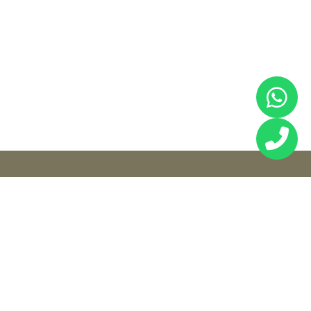
關於葬儀社
聯絡我們
首頁
電話號碼: +852
2608 2800
喪禮服務
服務熱線: +852
醫院及殮房喪禮
香港葬儀社對
9290 0079
維新（無宗教）喪
舉辦各宗教喪
whatsapp:
禮
禮儀式具豐富
+852 9200
道教喪禮
的經驗，切合
4953