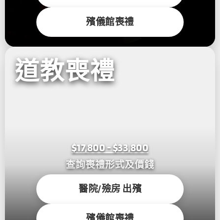
殯儀館喪禮
道教喪禮
$17,800 - $33,800
查詢喪禮形式及價錢
醫院/殮房 出殯
殯儀館喪禮