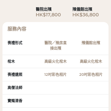
醫院出殯
殯儀館出殯
HK$17,800
HK$36,800
服務內容
喪禮形式
醫院／殮房直
殯儀館出殯
接出殯
棺木
高級火化棺木
高級火化棺木
喪禮遺照
12吋彩色相片
20吋彩色相片
高僧法師
寶燭清香