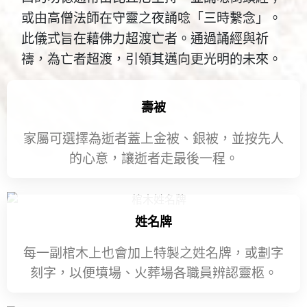
或由高僧法師在守靈之夜誦唸「三時繫念」。
此儀式旨在藉佛力超渡亡者。通過誦經與祈
禱，為亡者超渡，引領其邁向更光明的未來。
壽被​
家屬可選擇為逝者蓋上金被、銀被，並按先人
的心意，讓逝者走最後一程。
姓名牌
每一副棺木上也會加上特製之姓名牌，或劃字
刻字，以便墳場、火葬場各職員辨認靈柩。