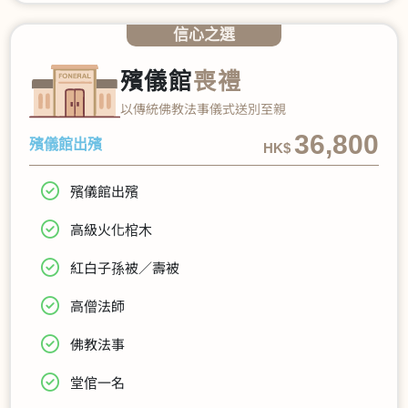
信心之選
殯儀館
喪禮
以傳統佛教法事儀式送別至親
36,800
殯儀館出殯
HK$
殯儀館出殯
高級火化棺木
紅白子孫被／壽被
高僧法師
佛教法事
堂倌一名