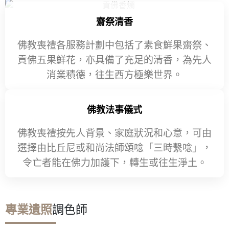
齋祭清香
佛教喪禮各服務計劃中包括了素食鮮果齋祭、
貢佛五果鮮花，亦具備了充足的清香，為先人
消業積德，往生西方極樂世界。
佛教法事儀式
佛教喪禮按先人背景、家庭狀況和心意，可由
選擇由比丘尼或和尚法師頌唸「三時繫唸」，
令亡者能在佛力加護下，轉生或往生淨土。
專業遺照
調色師