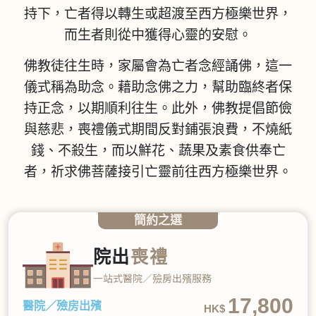
持下，亡者得以轉生或超渡至西方極樂世界，
而生者則從中獲得心靈的安慰。
佛教徒往生時，家屬會為亡者念經誦佛，這一
儀式稱為助念。藉助念佛之力，幫助臨終者保
持正念，以期順利往生。此外，佛教提倡節儉
與慈悲，喪禮儀式期間反對鋪張浪費，不燒紙
錢、不殺生，而以鮮花、蔬果及素食供奉亡
者，祈求佛菩薩接引亡靈前往西方極樂世界。
簡約之選
院出
喪禮
一站式醫院／殮房出殯服務
17,800
醫院／殮房出殯
HK$