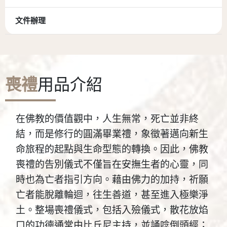
文件辦理
喪禮
用品介紹
在佛教的價值觀中，人生無常，死亡並非終
結，而是修行的圓滿畢業禮，象徵著邁向新生
命旅程的起點與生命型態的轉換。因此，佛教
喪禮的告別儀式不僅旨在安撫生者的心靈，同
時也為亡者指引方向。藉由佛力的加持，祈願
亡者能脫離輪迴，往生善道，甚至進入極樂淨
土。整場喪禮儀式，包括入殮儀式，散花放焰
口的功德通常由比丘尼主持，並誦唸倒頭經；