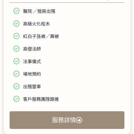
醫院 ／殮房出殯
高級火化棺木
紅白子孫被／壽被
高僧法師
法事儀式​
場地預約​
出殯靈車
客戶服務團隊跟進
服務詳情