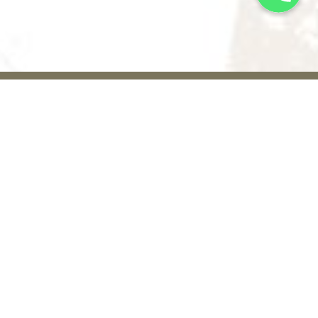
關於葬儀社
聯絡我們
首頁
電話號碼: +852
2608 2800
喪禮服務
服務熱線: +852
醫院及殮房喪禮
香港葬儀社對
9290 0079
維新（無宗教）喪
舉辦各宗教喪
whatsapp:
禮
禮儀式具豐富
+852 9200
道教喪禮
的經驗，切合
4953
不同背景需要
佛教喪禮
info@memorialhse.com.h
的家庭，細心
香港葬儀社
基督教喪禮
與家屬溝通，
天主教喪禮
由醫院出殯至
(九龍)
到殯儀館喪禮
紅磡寶其利街, 寶