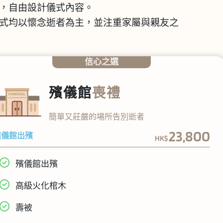
，自由設計儀式內容。
式均以懷念逝者為主，並注重家屬與親友之
信心之選
殯儀館
喪禮
簡單又莊嚴的場所告別逝者
23,800
殯儀館出殯
HK$
殯儀館出殯
高級火化棺木
壽被