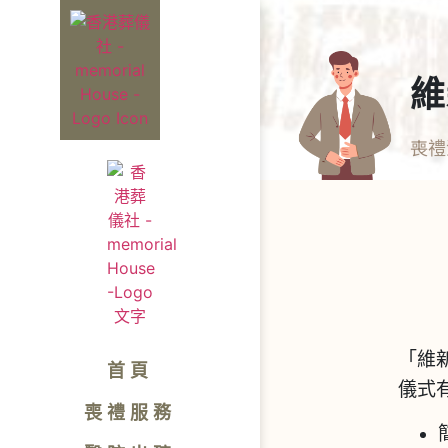
維
喪禮
「維
首頁
儀式
喪禮服務