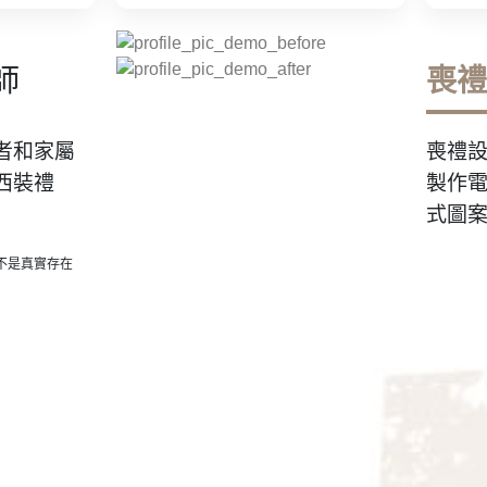
師
喪禮
者和家屬
喪禮
西裝禮
製作
式圖
不是真實存在