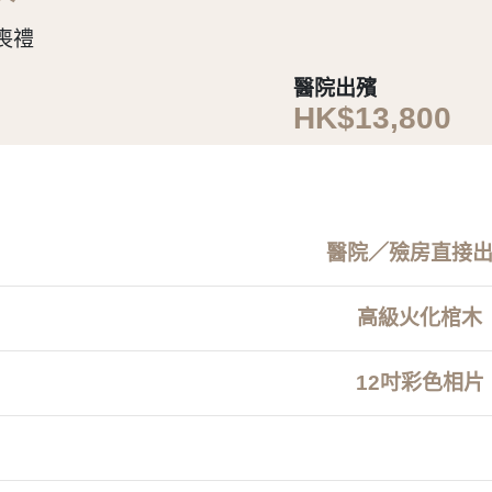
喪禮
醫院出殯
HK$13,800
醫院／殮房直接
高級火化棺木
12吋彩色相片