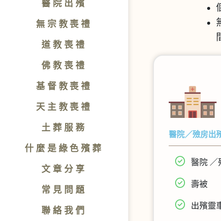
醫院出殯
無宗教喪禮
道教喪禮
佛教喪禮
基督教喪禮
天主教喪禮
土葬服務
醫院／殮房出
什麼是綠色殯葬
醫院 
文章分享
壽被
常見問題
出殯靈
聯絡我們