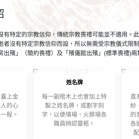
紹
沒有特定的宗教信仰，傳統宗教喪禮可能並不適用。
逝者沒有特定宗教信仰而設，所以無需受宗教儀式限
房出殯」（簡約喪禮）及「殯儀館出殯」(標準喪禮)
姓名牌
者蓋上金
每一副棺木上也會加上特
直
先人的心
製之姓名牌，或劃字刻
紗
後一程。
字，以便墳場、火葬場各
的
職員辨認靈柩。
各