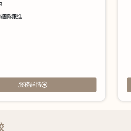
約
務團隊跟進
服務詳情
較