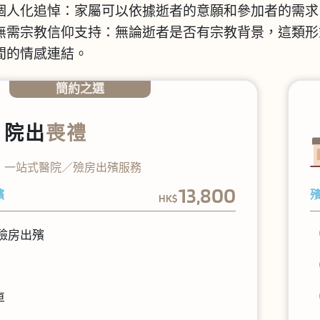
個人化追悼
：家屬可以依據逝者的意願和參加者的需求
無需宗教信仰支持
：無論逝者是否有宗教背景，這類形
間的情感連結。
簡約之選
院出
喪禮
一站式醫院／殮房出殯服務
13,800
殯
HK$
／殮房出殯
車