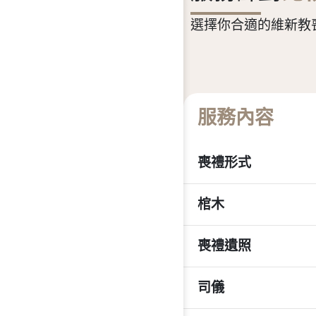
選擇你合適的維新教
服務內容
喪禮形式
棺木
喪禮遺照
司儀