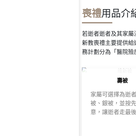
喪禮
用品介
若逝者逝者及其家屬
新教喪禮主要提供給
務計劃分為「醫院殮
壽被​
家屬可選擇為逝
被、銀被，並按
意，讓逝者走最