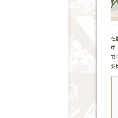
在
中
安
要