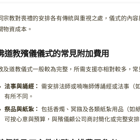
同宗教對喪禮的安排各有傳統與重視之處，儀式的內容
關物資成本。
佛道教殯儀儀式的常見附加費用
教及道教儀式一般較為完整，所需支援亦相對較多，常
法事與誦經：
需安排法師或喃嘸師傅誦經或法事（
有所不同。
祭品與紙紮：
包括香燭、冥鏹及各類紙紮用品（如
可按心意與預算，與殯儀顧公司商討簡化或完整安排