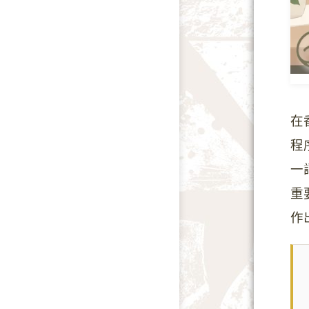
在
程
一
重
作