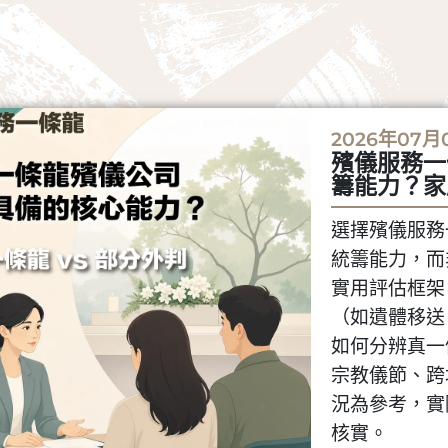
2026年07月
殯儀服務一
籌能力？家
選擇殯儀服務
統籌能力，而
實用評估框架
（如遺體移送
如何分辨真一
宗教儀節、跨
況為參考，實
核實。